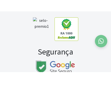
RA 1000
Segurança
Fale conosco:
WhatsApp
Seg a sex (exceto feriados) / das 8h às 20h
Sábado (9h às 13h)