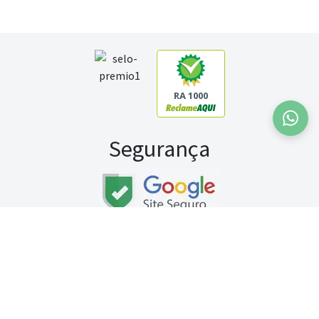
RA 1000
Segurança
Fale conosco:
WhatsApp
Seg a sex (exceto feriados) / das 8h às 20h
Sábado (9h às 13h)