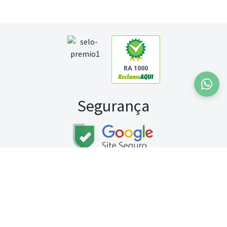
RA 1000
Segurança
Fale conosco:
WhatsApp
Seg a sex (exceto feriados) / das 8h às 20h
Sábado (9h às 13h)