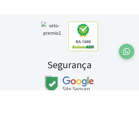
RA 1000
Segurança
Fale conosco:
WhatsApp
Seg a sex (exceto feriados) / das 8h às 20h
Sábado (9h às 13h)