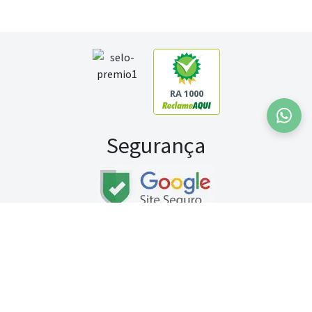
RA 1000
Segurança
Fale conosco:
WhatsApp
Seg a sex (exceto feriados) / das 8h às 20h
Sábado (9h às 13h)