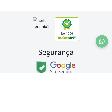
RA 1000
Segurança
Fale conosco:
WhatsApp
Seg a sex (exceto feriados) / das 8h às 20h
Sábado (9h às 13h)