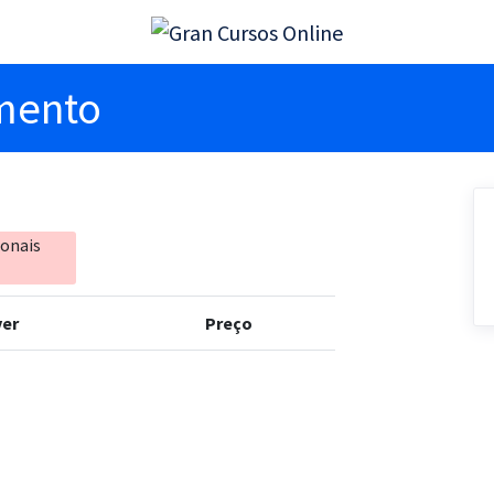
imento
ionais
er
Preço