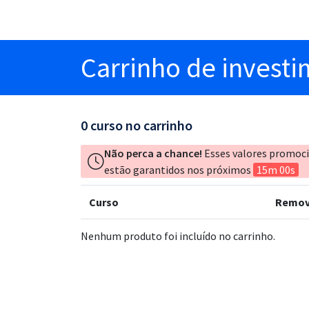
Carrinho
de invest
0
curso no carrinho
Não perca a chance!
Esses valores promoc
estão garantidos nos próximos
15m 00s
Curso
Remov
Nenhum produto foi incluído no carrinho.