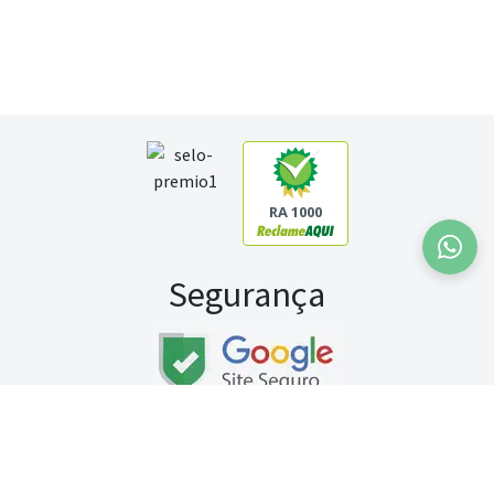
RA 1000
Segurança
Fale conosco:
WhatsApp
Seg a sex (exceto feriados) / das 8h às 20h
Sábado (9h às 13h)