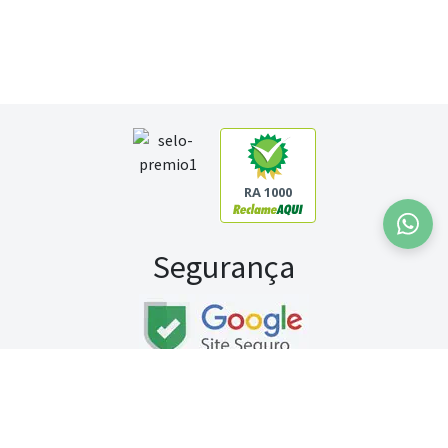
RA 1000
Segurança
Fale conosco:
WhatsApp
Seg a sex (exceto feriados) / das 8h às 20h
Sábado (9h às 13h)