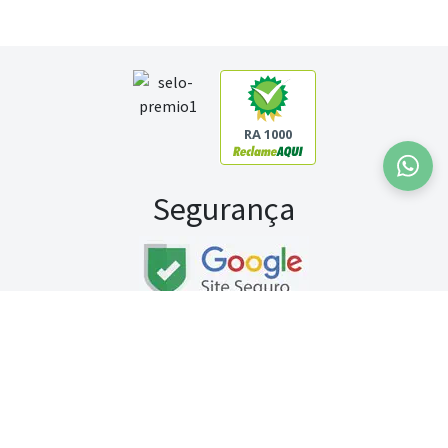
RA 1000
Segurança
Fale conosco:
WhatsApp
Seg a sex (exceto feriados) / das 8h às 20h
Sábado (9h às 13h)