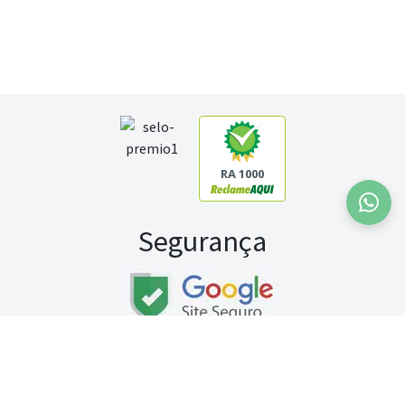
RA 1000
Segurança
Fale conosco:
WhatsApp
Seg a sex (exceto feriados) / das 8h às 20h
Sábado (9h às 13h)