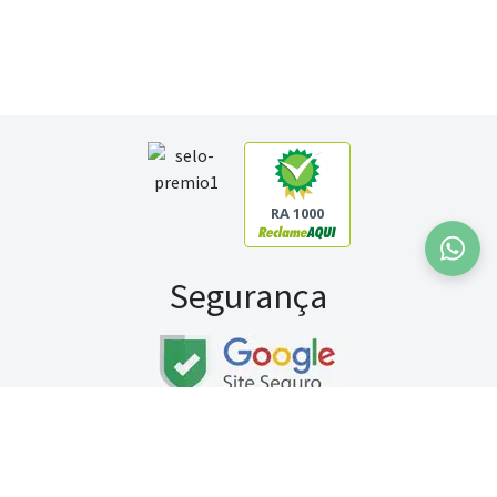
RA 1000
Segurança
Fale conosco:
WhatsApp
Seg a sex (exceto feriados) / das 8h às 20h
Sábado (9h às 13h)