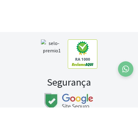
RA 1000
Segurança
Fale conosco:
WhatsApp
Seg a sex (exceto feriados) / das 8h às 20h
Sábado (9h às 13h)