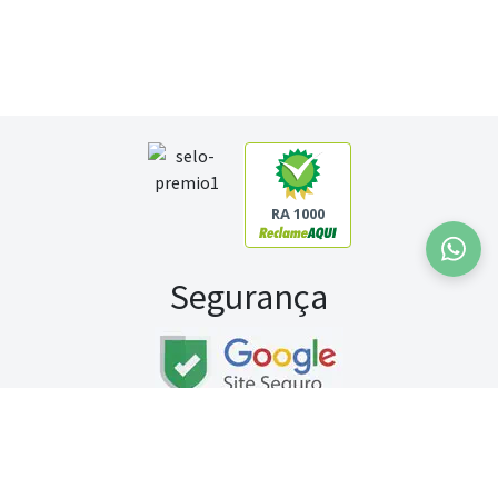
RA 1000
Segurança
Fale conosco:
WhatsApp
Seg a sex (exceto feriados) / das 8h às 20h
Sábado (9h às 13h)