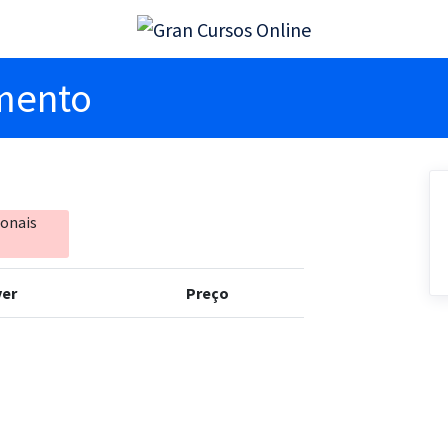
imento
ionais
er
Preço