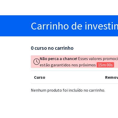
Carrinho
de invest
0
curso no carrinho
Não perca a chance!
Esses valores promoc
estão garantidos nos próximos
15m 00s
Curso
Remov
Nenhum produto foi incluído no carrinho.