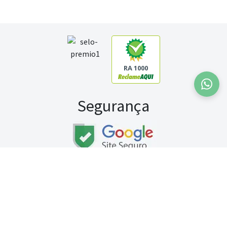
RA 1000
Segurança
Fale conosco:
WhatsApp
Seg a sex (exceto feriados) / das 8h às 20h
Sábado (9h às 13h)