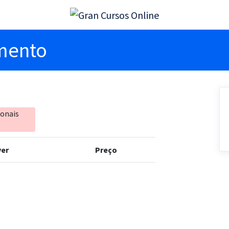
imento
ionais
er
Preço