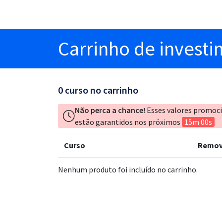
Carrinho
de invest
0
curso no carrinho
Não perca a chance!
Esses valores promoc
estão garantidos nos próximos
15m 00s
Curso
Remov
Nenhum produto foi incluído no carrinho.