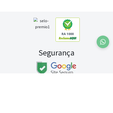
RA 1000
Segurança
Fale conosco:
WhatsApp
Seg a sex (exceto feriados) / das 8h às 20h
Sábado (9h às 13h)