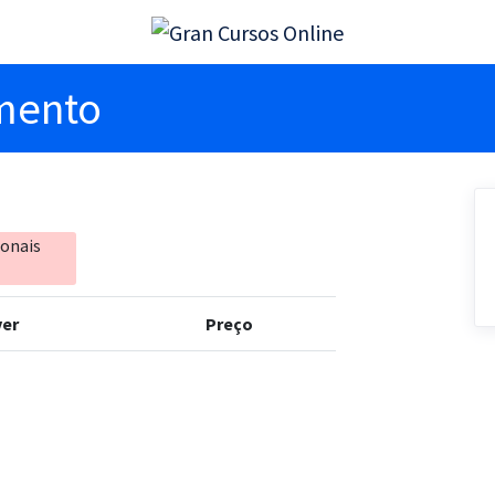
imento
ionais
er
Preço