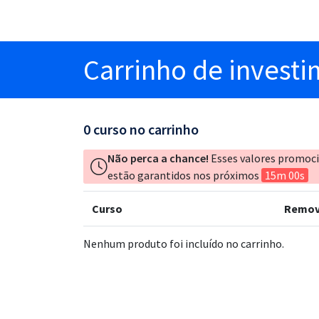
Carrinho
de invest
0
curso no carrinho
Não perca a chance!
Esses valores promoc
estão garantidos nos próximos
15m 00s
Curso
Remov
Nenhum produto foi incluído no carrinho.