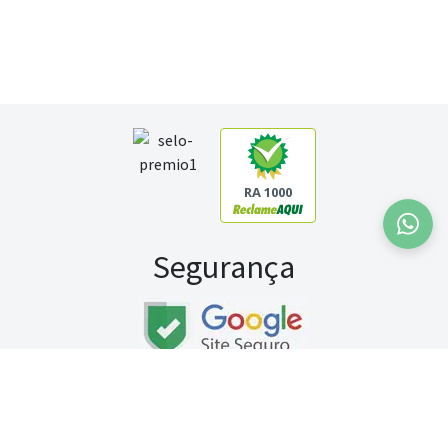
RA 1000
Segurança
Fale conosco:
WhatsApp
Seg a sex (exceto feriados) / das 8h às 20h
Sábado (9h às 13h)