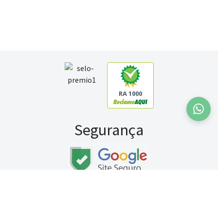
RA 1000
Segurança
Fale conosco:
WhatsApp
Seg a sex (exceto feriados) / das 8h às 20h
Sábado (9h às 13h)