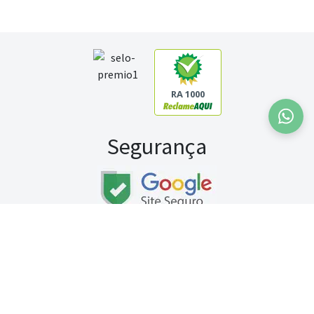
RA 1000
Segurança
Fale conosco:
WhatsApp
Seg a sex (exceto feriados) / das 8h às 20h
Sábado (9h às 13h)