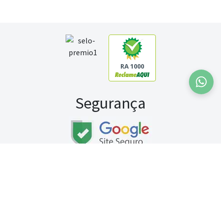
RA 1000
Segurança
Fale conosco:
WhatsApp
Seg a sex (exceto feriados) / das 8h às 20h
Sábado (9h às 13h)