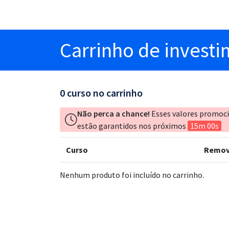
Carrinho
de invest
0
curso no carrinho
Não perca a chance!
Esses valores promoc
estão garantidos nos próximos
15m 00s
Curso
Remov
Nenhum produto foi incluído no carrinho.