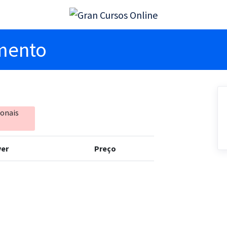
imento
ionais
er
Preço