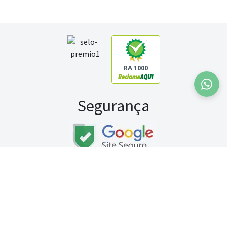
RA 1000
Segurança
Fale conosco:
WhatsApp
Seg a sex (exceto feriados) / das 8h às 20h
Sábado (9h às 13h)