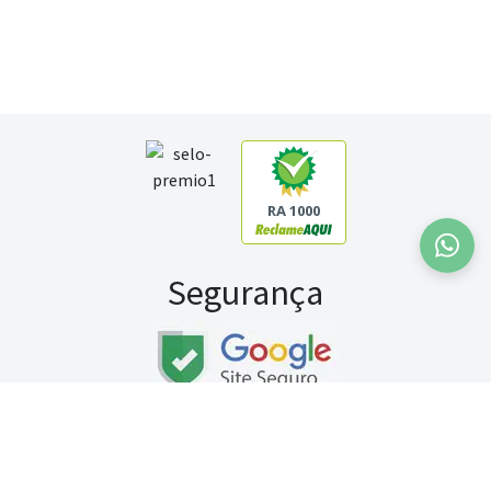
RA 1000
Segurança
Fale conosco:
WhatsApp
Seg a sex (exceto feriados) / das 8h às 20h
Sábado (9h às 13h)