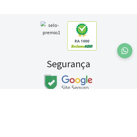
RA 1000
Segurança
Fale conosco:
WhatsApp
Seg a sex (exceto feriados) / das 8h às 20h
Sábado (9h às 13h)