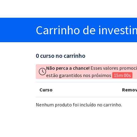
Carrinho
de invest
0
curso no carrinho
Não perca a chance!
Esses valores promoc
estão garantidos nos próximos
15m 00s
Curso
Remov
Nenhum produto foi incluído no carrinho.