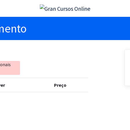
imento
ionais
er
Preço