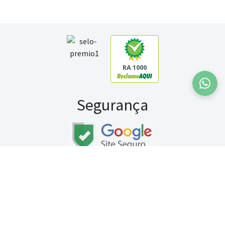
RA 1000
Segurança
Fale conosco:
WhatsApp
Seg a sex (exceto feriados) / das 8h às 20h
Sábado (9h às 13h)