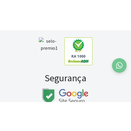
RA 1000
Segurança
Fale conosco:
WhatsApp
Seg a sex (exceto feriados) / das 8h às 20h
Sábado (9h às 13h)