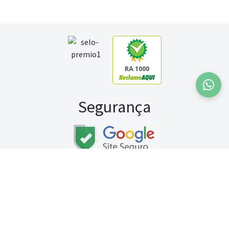
RA 1000
Segurança
Fale conosco:
WhatsApp
Seg a sex (exceto feriados) / das 8h às 20h
Sábado (9h às 13h)