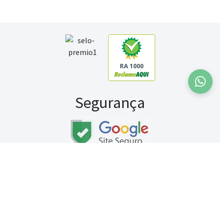
RA 1000
Segurança
Fale conosco:
WhatsApp
Seg a sex (exceto feriados) / das 8h às 20h
Sábado (9h às 13h)