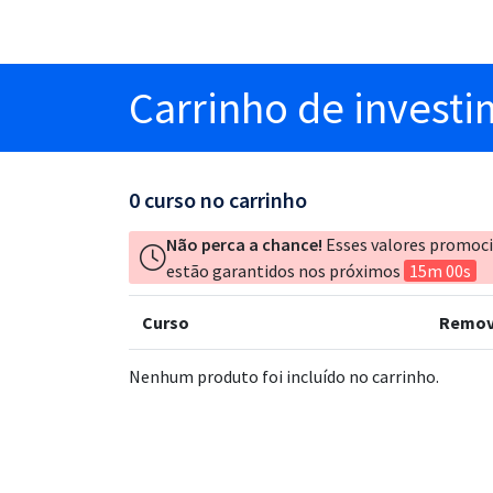
Carrinho
de invest
0
curso no carrinho
Não perca a chance!
Esses valores promoc
estão garantidos nos próximos
15m 00s
Curso
Remov
Nenhum produto foi incluído no carrinho.