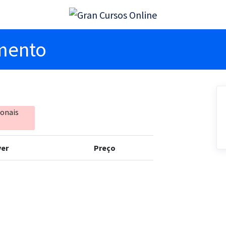
imento
ionais
er
Preço