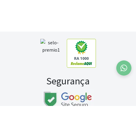
RA 1000
Segurança
Fale conosco:
WhatsApp
Seg a sex (exceto feriados) / das 8h às 20h
Sábado (9h às 13h)