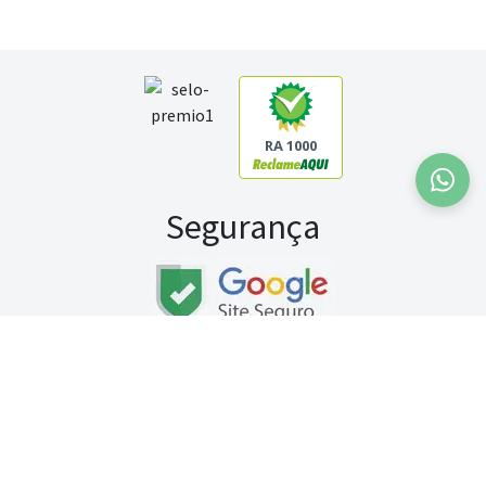
RA 1000
Segurança
Fale conosco:
WhatsApp
Seg a sex (exceto feriados) / das 8h às 20h
Sábado (9h às 13h)