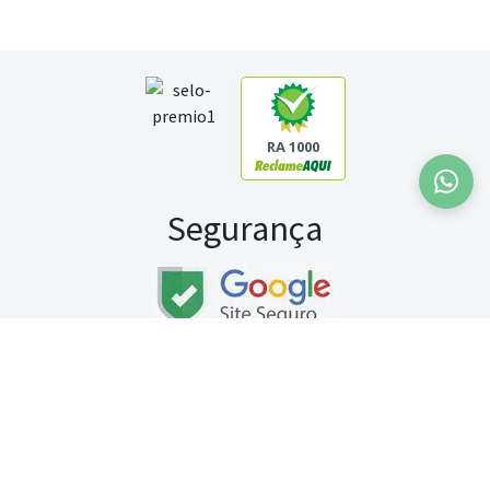
RA 1000
Segurança
Fale conosco:
WhatsApp
Seg a sex (exceto feriados) / das 8h às 20h
Sábado (9h às 13h)