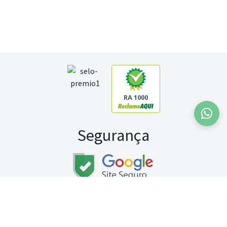
RA 1000
Segurança
Fale conosco:
WhatsApp
Seg a sex (exceto feriados) / das 8h às 20h
Sábado (9h às 13h)