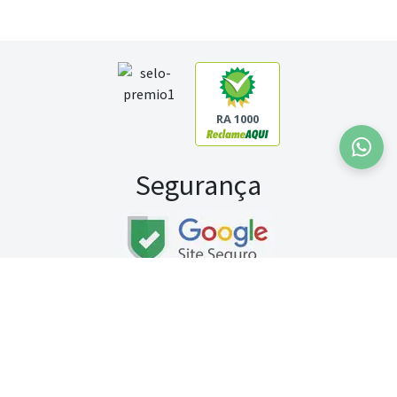
RA 1000
Segurança
Fale conosco:
WhatsApp
Seg a sex (exceto feriados) / das 8h às 20h
Sábado (9h às 13h)