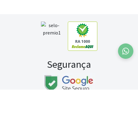
RA 1000
Segurança
Fale conosco:
WhatsApp
Seg a sex (exceto feriados) / das 8h às 20h
Sábado (9h às 13h)