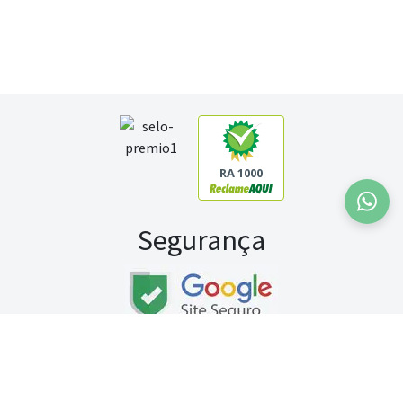
RA 1000
Segurança
Fale conosco:
WhatsApp
Seg a sex (exceto feriados) / das 8h às 20h
Sábado (9h às 13h)