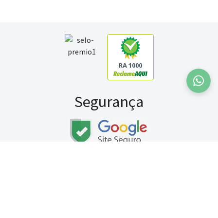
RA 1000
Segurança
Fale conosco:
WhatsApp
Seg a sex (exceto feriados) / das 8h às 20h
Sábado (9h às 13h)