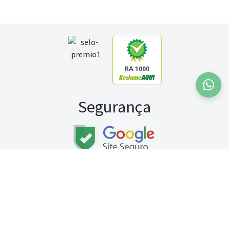
RA 1000
Segurança
Fale conosco:
WhatsApp
Seg a sex (exceto feriados) / das 8h às 20h
Sábado (9h às 13h)