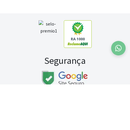
RA 1000
Segurança
Fale conosco:
WhatsApp
Seg a sex (exceto feriados) / das 8h às 20h
Sábado (9h às 13h)