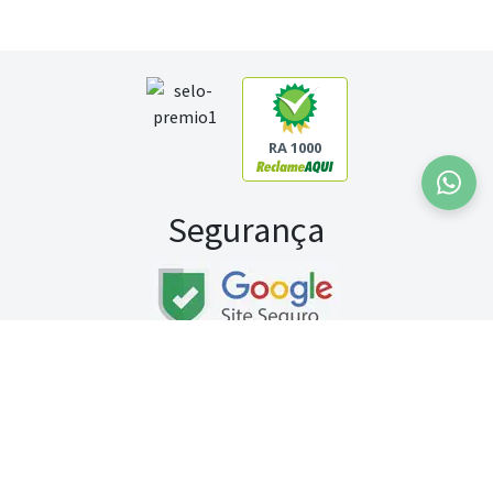
RA 1000
Segurança
Fale conosco:
WhatsApp
Seg a sex (exceto feriados) / das 8h às 20h
Sábado (9h às 13h)