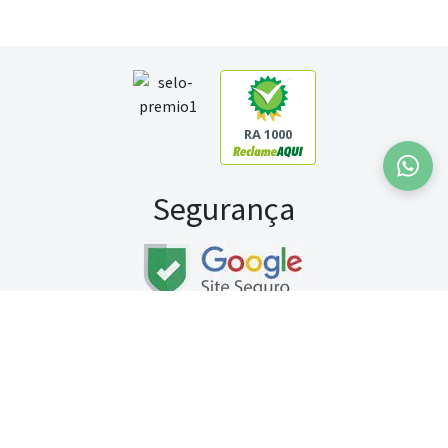
RA 1000
Segurança
Fale conosco:
WhatsApp
Seg a sex (exceto feriados) / das 8h às 20h
Sábado (9h às 13h)