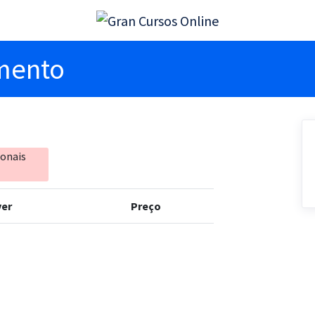
imento
ionais
er
Preço