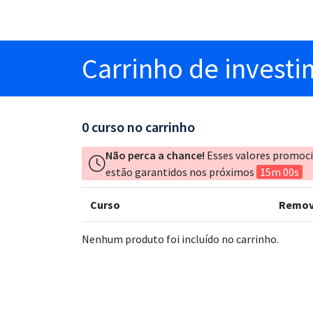
Carrinho
de invest
0
curso no carrinho
Não perca a chance!
Esses valores promoc
estão garantidos nos próximos
15m 00s
Curso
Remov
Nenhum produto foi incluído no carrinho.