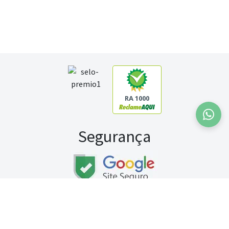
RA 1000
Segurança
Fale conosco:
WhatsApp
Seg a sex (exceto feriados) / das 8h às 20h
Sábado (9h às 13h)