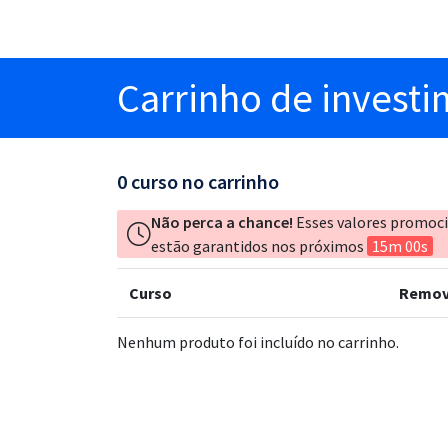
Carrinho
de invest
0
curso no carrinho
Não perca a chance!
Esses valores promoc
estão garantidos nos próximos
15m 00s
Curso
Remov
Nenhum produto foi incluído no carrinho.