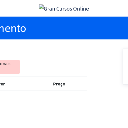
imento
ionais
er
Preço