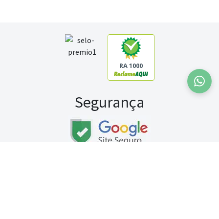
RA 1000
Segurança
Fale conosco:
WhatsApp
Seg a sex (exceto feriados) / das 8h às 20h
Sábado (9h às 13h)