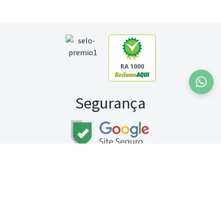
RA 1000
Segurança
Fale conosco:
WhatsApp
Seg a sex (exceto feriados) / das 8h às 20h
Sábado (9h às 13h)